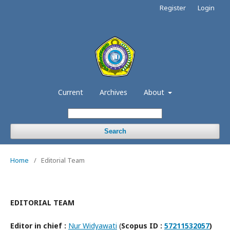
Register
Login
Current
Archives
About
Search
Home
/
Editorial Team
EDITORIAL TEAM
Editor in chief :
Nur Widyawati
(
Scopus ID :
57211532057
)